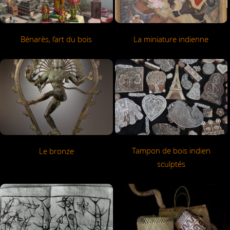
Bénarès, l’art du bois
La miniature indienne
Tampon de bois indien
Le bronze
sculptés