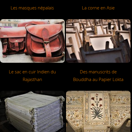
Les masques népalais
La corne en Asie
Le sac en cuir Indien du
Des manuscrits de
Rajasthan
Bouddha au Papier Lokta