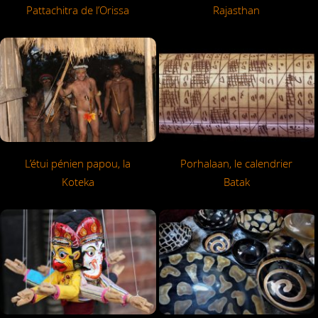
Pattachitra de l’Orissa
Rajasthan
L’étui pénien papou, la
Porhalaan, le calendrier
Koteka
Batak