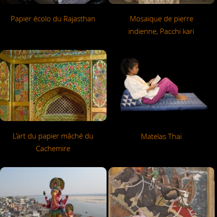
Mosaïque de pierre
Papier écolo du Rajasthan
indienne, Pacchi kari
L’art du papier mâché du
Matelas Thaï
Cachemire