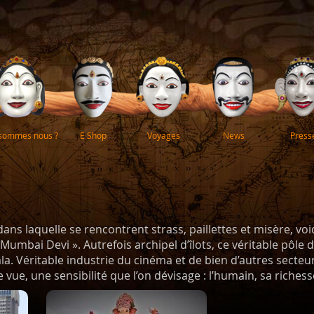
 sommes nous ?
E Shop
Voyages
News
Press
ns laquelle se rencontrent strass, paillettes et misère, v
 « Mumbai Devi ». Autrefois archipel d’îlots, ce véritable pôle
ala. Véritable industrie du cinéma et de bien d’autres sect
vue, une sensibilité que l’on dévisage : l’humain, sa richess