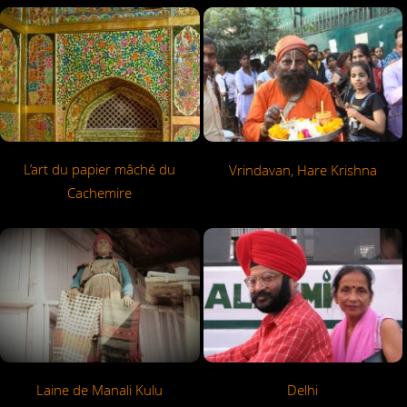
L’art du papier mâché du
Vrindavan, Hare Krishna
Cachemire
Laine de Manali Kulu
Delhi