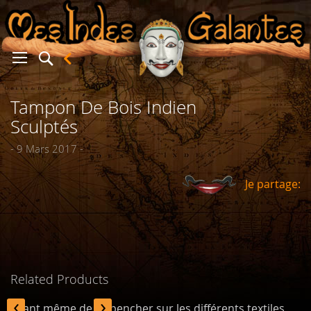
Tampon De Bois Indien
er
Sculptés
- 9 Mars 2017 -
Je partage:
Related Products
‹
›
Avant même de se pencher sur les différents textiles