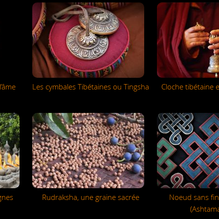
 l’âme
Les cymbales Tibétaines ou Tingsha
Cloche tibétaine e
gnes
Rudraksha, une graine sacrée
Noeud sans fin
(Ashtama