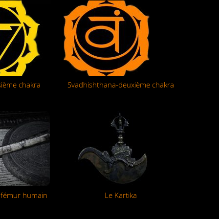
sième chakra
Svadhishthana-deuxième chakra
 fémur humain
Le Kartika