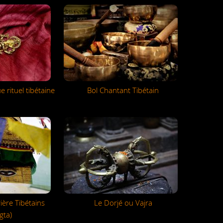
 rituel tibétaine
Bol Chantant Tibétain
ère Tibétains
Le Dorjé ou Vajra
gta)