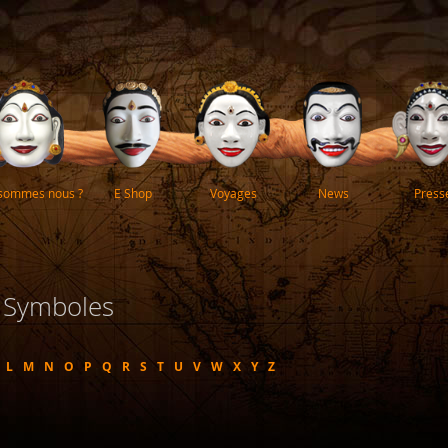
 sommes nous ?
E Shop
Voyages
News
Press
t Symboles
L
M
N
O
P
Q
R
S
T
U
V
W
X
Y
Z