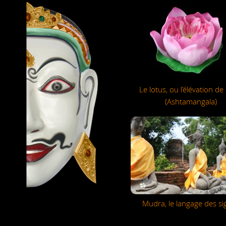
Le lotus, ou l’élévation de
(Ashtamangala)
Mudra, le langage des si