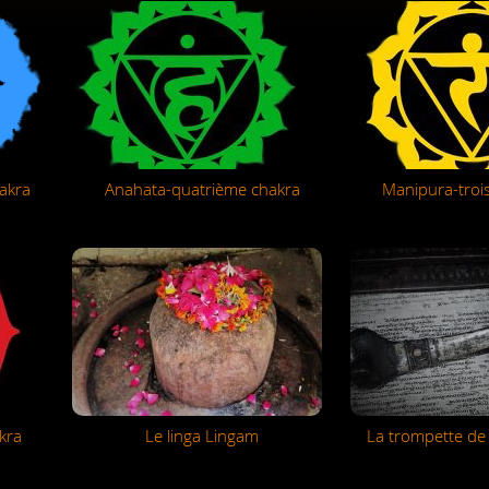
akra
Anahata-quatrième chakra
Manipura-troi
kra
Le linga Lingam
La trompette de