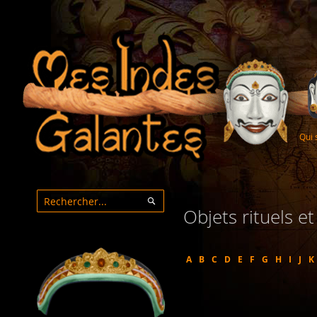
Qui
Objets rituels e
Rechercher
Rechercher
A
B
C
D
E
F
G
H
I
J
K