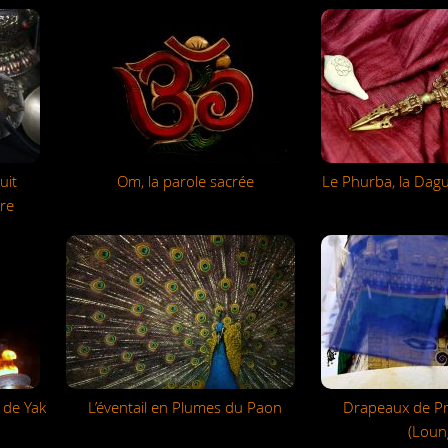
uit
Om, la parole sacrée
Le Phurba, la Dague
re
de Yak
L’éventail en Plumes du Paon
Drapeaux de Pri
(Loun