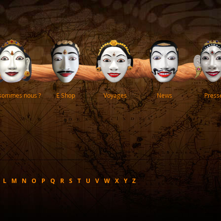
 sommes nous ?
E Shop
Voyages
News
Press
L
M
N
O
P
Q
R
S
T
U
V
W
X
Y
Z