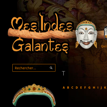
Qui
T
Rechercher
Rechercher
A
B
C
D
E
F
G
H
I
J
K