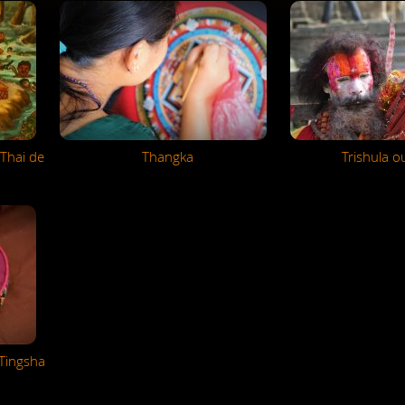
Thai de
Thangka
Trishula o
 Tingsha