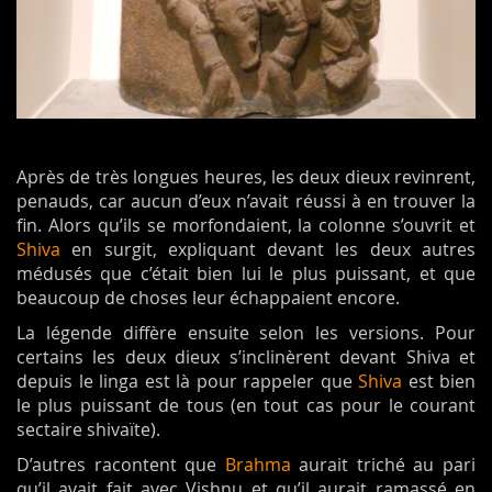
Après de très longues heures, les deux dieux revinrent,
penauds, car aucun d’eux n’avait réussi à en trouver la
fin. Alors qu’ils se morfondaient, la colonne s’ouvrit et
Shiva
en surgit, expliquant devant les deux autres
médusés que c’était bien lui le plus puissant, et que
beaucoup de choses leur échappaient encore.
La légende diffère ensuite selon les versions. Pour
certains les deux dieux s’inclinèrent devant Shiva et
depuis le linga est là pour rappeler que
Shiva
est bien
le plus puissant de tous (en tout cas pour le courant
sectaire shivaïte).
D’autres racontent que
Brahma
aurait triché au pari
qu’il avait fait avec Vishnu et qu’il aurait ramassé en