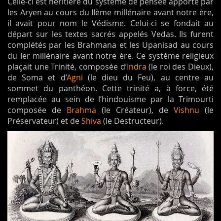
Celle-ci est héritière du système de pensée apporté par
les Aryen au cours du IIème millénaire avant notre ère,
il avait pour nom le Védisme. Celui-ci se fondait au
départ sur les textes sacrés appelés Vedas. Ils furent
complétés par les Brahmana et les Upanisad au cours
du Ier millénaire avant notre ère. Ce système religieux
plaçait une Trinité, composée d’
Indra
(le roi des Dieux),
de Soma et d’
Agni
(le dieu du Feu), au centre au
sommet du panthéon. Cette trinité a, à force, été
remplacée au sein de l’hindouisme par la Trimourti
composée de
Brahma
(le Créateur), de
Vishnu
(le
Préservateur) et de
Shiva
(le Destructeur).