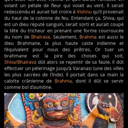
volant un pétale de fleur qui volait au vent. Il serait
redescendu et aurait fait croire à
Vishnu
qu’il provenait
du haut de la colonne de feu. Entendant ça, Shiva, qui
est un dieu réputé sanguin, serait sorti et aurait coupé
la tête du tricheur en prenant une forme courroucée
du nom de
Bhairava
. Seulement,
Brahma
est aussi le
dieu Brahmane, la plus haute caste indienne et
l’équivalent pour nous des prêtres. Or tuer un
brahmane est la pire des choses qui soit,
Shiva/Bhairava
dût alors se repentir de sa faute. Il dût
effectuer un pèlerinage jusqu’à Varanasi (une des villes
les plus sacrées de l’Inde). Il portait dans sa main la
calotte crânienne de
Brahma
, dont il dût se servir
comme bol d’aumône.