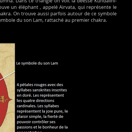
umna. Dans ce triangle on voit la déesse Kundalini-
ouve un éléphant , appelé Airvata, qui représente le
hakra. On trouve aussi parfois autour de ce symbole
 symbole du son Lam, rattaché au premier chakra.