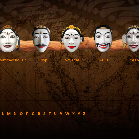
 sommes nous ?
E Shop
Voyages
News
Press
L
M
N
O
P
Q
R
S
T
U
V
W
X
Y
Z