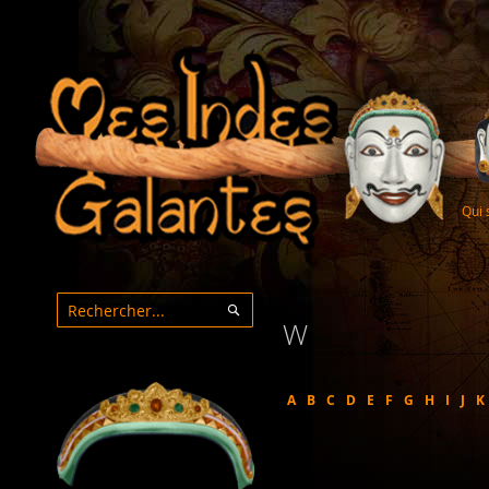
Qui
W
Rechercher
Rechercher
A
B
C
D
E
F
G
H
I
J
K