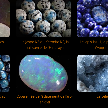
des
Le Jaspe K2 ou Kétonite K2, la
Le lapis-lazuli, la
puissance de l’Himalaya
évoque l
Chic
L’opale née de l’éclatement de l’arc-
La céle
en-ciel