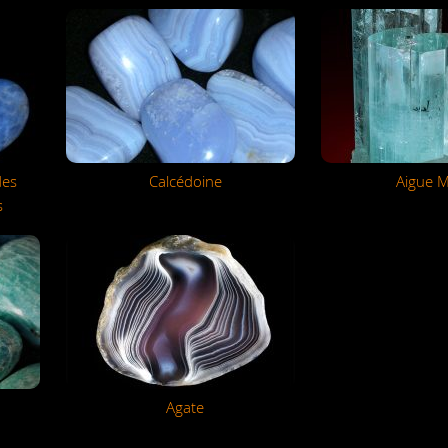
des
Calcédoine
Aigue M
s
Agate