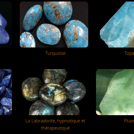
Turquoise
Top
La Labradorite, hypnotique et
Fluor
thérapeutique