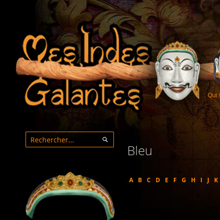
Qui
Bleu
Rechercher
Rechercher
A
B
C
D
E
F
G
H
I
J
K