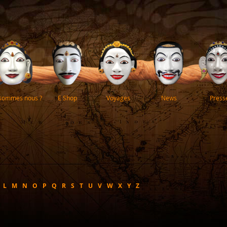
 sommes nous ?
E Shop
Voyages
News
Press
L
M
N
O
P
Q
R
S
T
U
V
W
X
Y
Z