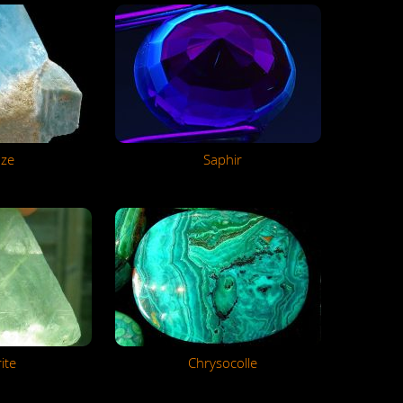
aze
Saphir
ite
Chrysocolle