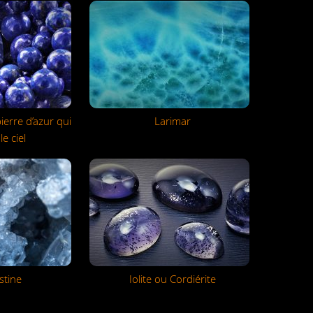
 pierre d’azur qui
Larimar
e ciel
stine
Iolite ou Cordiérite