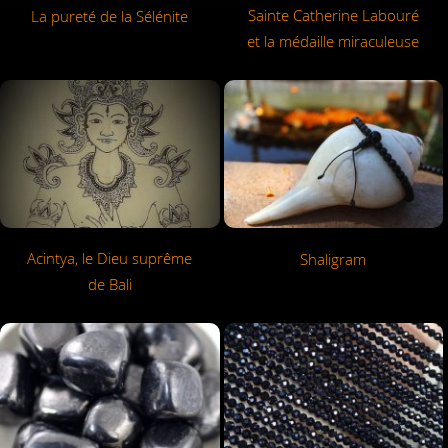
Sainte Catherine Labouré
La pureté de la Sélénite
et la médaille miraculeuse
Acintya, le Dieu suprême
Shaligram
de Bali