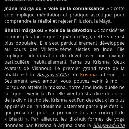
Jñāna mārga ou « voie de la connaissance »
: cette
voie implique méditation et pratique ascétique pour
comprendre la réalité et rejeter l'illusion, la Māyā.
Bhakti mārga ou « voie de la dévotion »
: considérée
comme plus facile que le jñāna mārga, cette voie est
plus populaire. Elle s’est particulièrement développée
au cours des VIIIème-IXème siècles en Inde. Elle
implique l'identification du dévot avec une divinité
particulière, habituellement Rama ou Krishna (deux
Avatars de Vishnou). Le premier grand texte de la
bhakti est la
Bhagavad-Gīta
où
Krishna
affirme : «
Seulement avec amour, vous pouvez venir à moi ».
Lorsqu’on atteint la moksha, notre âme individuelle ne
fait que revenir là d’où elle vient c’est-à-dire du corps
de la divinité choisie. Krishna est l’un des dieux les plus
appréciés de l’hindouisme justement parce que c’est lui
qui présente pour la première fois ce concept de
« bhakti ». Par ailleurs, les dix-huit formes de yoga
données par Krishna à Arjuna dans la
Bhagavad-Gita