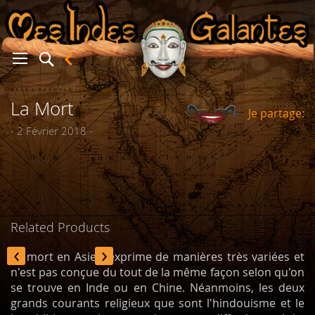
La Mort
Je partage:
er
- 2 Février 2018 -
Related Products
‹
›
La mort en Asie s'exprime de manières très variées et
n'est pas conçue du tout de la même façon selon qu'on
se trouve en Inde ou en Chine. Néanmoins, les deux
grands courants religieux que sont l'hindouisme et le