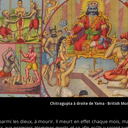
Chitragupta à droite de Yama - British M
ul, parmi les dieux, à mourir. Il meurt en effet chaque mois, ma
rs aux premiers Hommes morts et ce afin qu’ils y soient ju