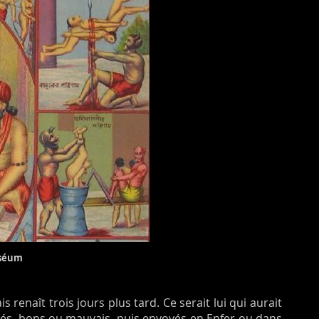
uséum
is renaît trois jours plus tard. Ce serait lui qui aurait
gés, bons ou mauvais, puis envoyés en Enfer ou dans