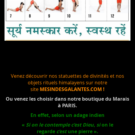
Venez découvrir nos statuettes de divinités et nos
objets rituels himalayens sur notre
site
MESINDESGALANTES.COM !
Ou venez les choisir dans notre boutique du Marais
à PARIS.
En effet, selon un adage indien
«
Si on le contemple c’est Dieu
,
si
on le
regarde
c’est
une pierre ».