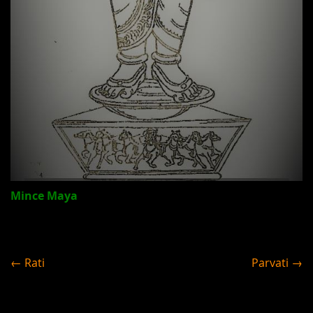
Mince Maya
← Rati
Parvati →