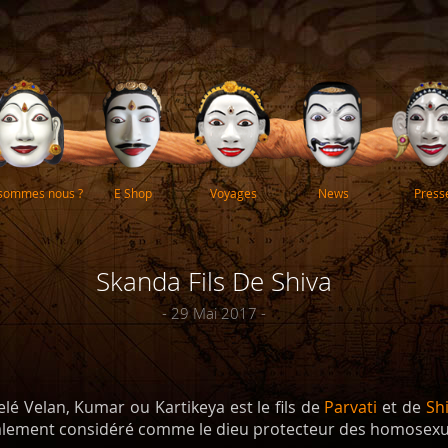
 sommes nous ?
E Shop
Voyages
News
Press
Skanda Fils De Shiva
- 29 Mai 2017 -
lé Velan, Kumar ou Kartikeya est le fils de
Parvati
et de
Sh
galement considéré comme le dieu protecteur des homosexu