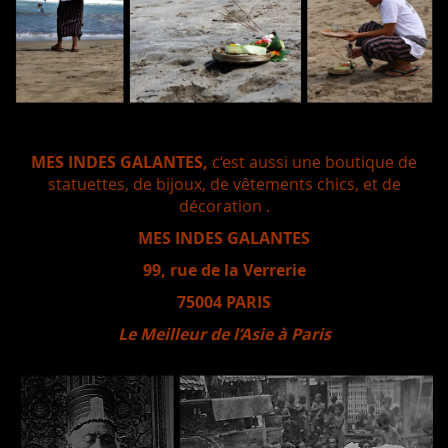
MES INDES GALANTES,
c‘est aussi une boutique de
statuettes, de bijoux, de vêtements chics, et de
décoration .
MES INDES GALANTES
99, rue de la Verrerie
75004 PARIS
Le Meilleur de l’Asie à Paris