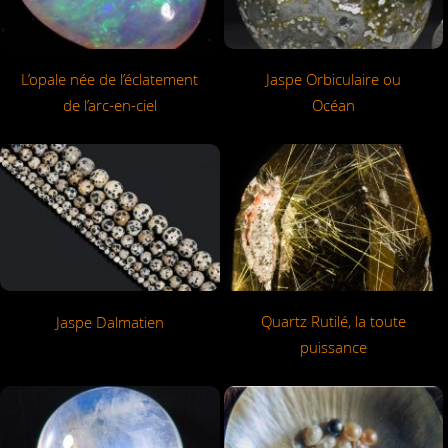
L’opale née de l’éclatement
Jaspe Orbiculaire ou
de l’arc-en-ciel
Océan
Quartz Rutilé, la toute
Jaspe Dalmatien
puissance