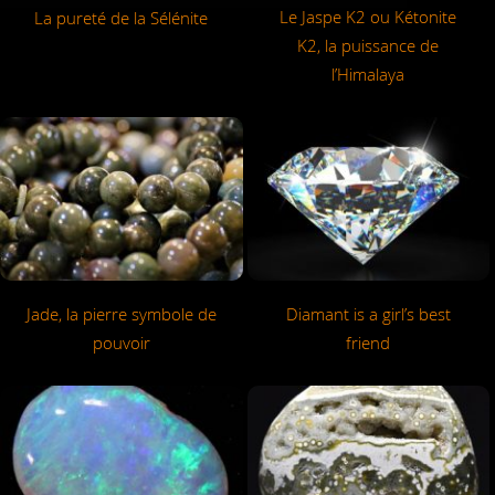
Le Jaspe K2 ou Kétonite
La pureté de la Sélénite
K2, la puissance de
l’Himalaya
Jade, la pierre symbole de
Diamant is a girl’s best
pouvoir
friend