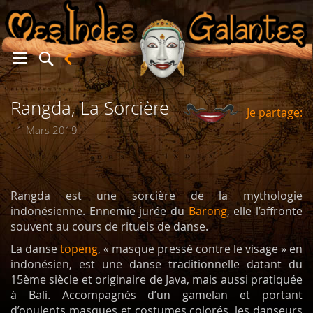
Rangda, La Sorcière
Je partage:
er
- 1 Mars 2019 -
Rangda est une sorcière de la mythologie
indonésienne. Ennemie jurée du
Barong
, elle l’affronte
souvent au cours de rituels de danse.
La danse
topeng
, « masque pressé contre le visage » en
indonésien, est une danse traditionnelle datant du
15ème siècle et originaire de Java, mais aussi pratiquée
à Bali. Accompagnés d’un gamelan et portant
d’opulents masques et costumes colorés, les danseurs