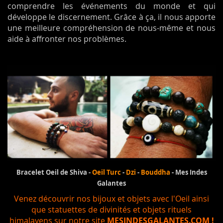
comprendre les événements du monde et qui
développe le discernement. Grâce à ça, il nous apporte
une meilleure compréhension de nous-même et nous
aide à affronter nos problèmes.
Bracelet Oeil de Shiva -
Oeil Turc
-
Dzi
-
Bouddha
- Mes Indes
Galantes
Venez découvrir nos bijoux et objets avec l'Oeil ainsi
que statuettes de divinités et objets rituels
himalayens sur notre site
MESINDESGALANTES.COM !