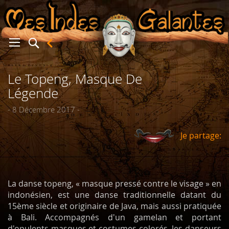
Le Topeng, Masque De
er
Légende
- 8 Décembre 2017 -
Je partage:
La danse topeng, « masque pressé contre le visage » en
indonésien, est une danse traditionnelle datant du
15ème siècle et originaire de Java, mais aussi pratiquée
à Bali. Accompagnés d'un gamelan et portant
d'opulents masques et costumes colorés, les danseurs