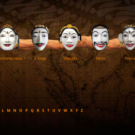
 sommes nous ?
E Shop
Voyages
News
Press
L
M
N
O
P
Q
R
S
T
U
V
W
X
Y
Z