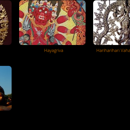
Hayagriva
Hariharihari Vah