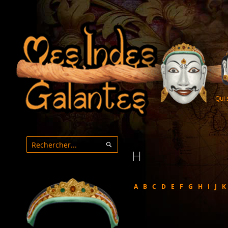
Qui
H
Rechercher
Rechercher
A
B
C
D
E
F
G
H
I
J
K