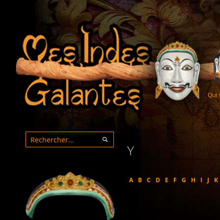
Qui
Y
Rechercher
Rechercher
A
B
C
D
E
F
G
H
I
J
K