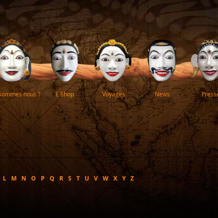
 sommes nous ?
E Shop
Voyages
News
Press
L
M
N
O
P
Q
R
S
T
U
V
W
X
Y
Z