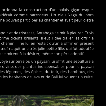
, ordonna la construction d’un palais gigantesque.
nsidérait comme paresseux. Un dieu Naga du nom
 ne pouvait participer au chantier et avait peur d'être
spoir et de tristesse, Antaboga se mit à pleurer. Trois
 d’œufs brillants. Il eut l’idée d’aller les offrir à
hemin, il ne lui en restait qu’un à offrir en présent
 œuf naquit une très jolie petite fille, qui fut adoptée
eux se mirent à la désirer, même son père adoptif.
nvoyé sur terre où un paysan lui offrit une sépulture à
e divine, des plantes indispensables pour le paysan
des légumes, des épices, du teck, des bambous, des
s les habitants de Java et de Bali lui vouent un culte.