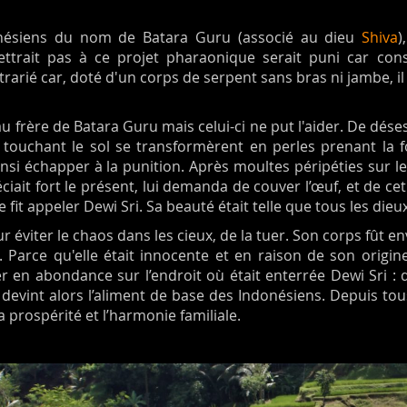
onésiens du nom de Batara Guru (associé au dieu
Shiva
)
ttrait pas à ce projet pharaonique serait puni car co
trarié car, doté d'un corps de serpent sans bras ni jambe, il
au frère de Batara Guru mais celui-ci ne put l'aider. De dése
ouchant le sol se transformèrent en perles prenant la forme
si échapper à la punition. Après moultes péripéties sur le c
éciait fort le présent, lui demanda de couver l’œuf, et de cet
e fit appeler Dewi Sri. Sa beauté était telle que tous les di
r éviter le chaos dans les cieux, de la tuer. Son corps fût e
 Parce qu'elle était innocente et en raison de son origin
en abondance sur l’endroit où était enterrée Dewi Sri : 
iz devint alors l’aliment de base des Indonésiens. Depuis tou
la prospérité et l’harmonie familiale.