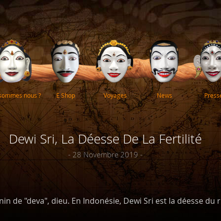
 sommes nous ?
E Shop
Voyages
News
Press
Dewi Sri, La Déesse De La Fertilité
- 28 Novembre 2019 -
nin de "deva", dieu. En Indonésie, Dewi Sri est la déesse du ri