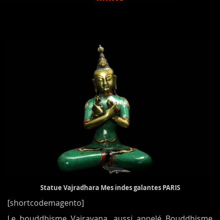
Statue Vajradhara Mes indes galantes PARIS
[shortcodemagento]
Le bouddhisme Vajrayana, aussi appelé Bouddhisme