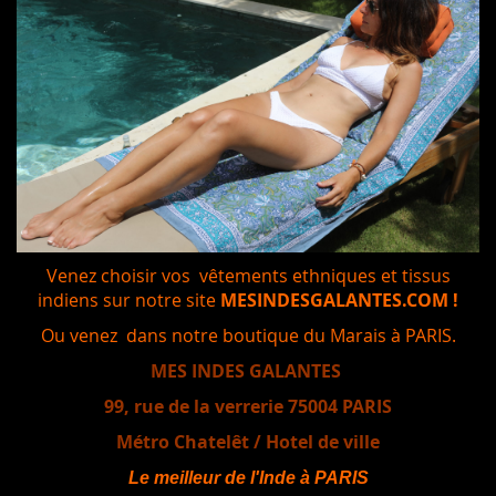
Venez choisir vos vêtements ethniques et tissus
indiens sur notre site
MESINDESGALANTES.COM !
Ou venez dans notre boutique du Marais à PARIS.
MES INDES GALANTES
99, rue de la verrerie 75004 PARIS
Métro Chatelêt / Hotel de ville
Le meilleur de l'Inde à PARIS