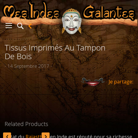
Tissus Imprimés Au Tampon
er
De Bois
- 14 Septembre 2017 -
Je partage:
Related Products
‹
›
L'état du
Rajasthan
en Inde est réputé pour sa richesse