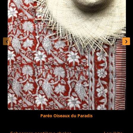
‹
›
Paréo Oiseaux du Paradis