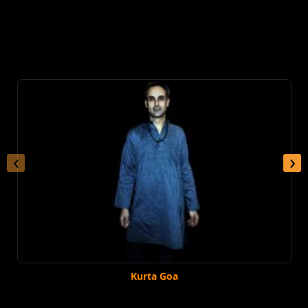
‹
›
Kurta Goa