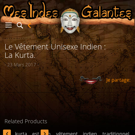
Le Vêtement Unisexe Indien :
er
La Kurta.
- 23 Mars 2017 -
Je partage:
Related Products
‹
›
La kurta est un vêtement indien traditionnel,