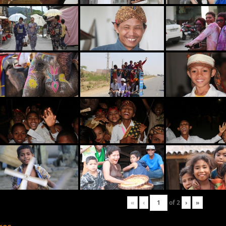
«
‹
of
2
›
»