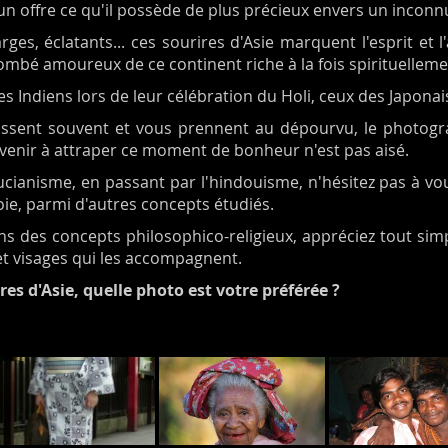
un offre ce qu'il possède de plus précieux envers un inconnu
larges, éclatants... ces sourires d'Asie marquent l'esprit 
ombé amoureux de ce continent riche à la fois spirituelle
s Indiens lors de leur célébration du Holi, ceux des Japonai
issent souvent et vous prennent au dépourvu, le photograp
rvenir à attraper ce moment de bonheur n'est pas aisé.
anisme, en passant par l'hindouisme, n'hésitez pas à vous
oie, parmi d'autres concepts étudiés.
ns des concepts philosophico-religieux, appréciez tout sim
et visages qui les accompagnent.
res d'Asie, quelle photo est votre préférée ?