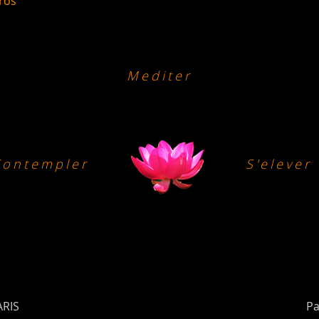
ros
Mediter
Contempler
S'elever
ARIS
Pa