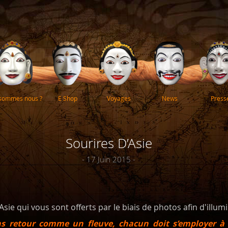
 sommes nous ?
E Shop
Voyages
News
Press
Sourires D’Asie
- 17 Juin 2015 -
Asie qui vous sont offerts par le biais de photos afin d'illum
ns retour comme un fleuve, chacun doit s’employer à ê