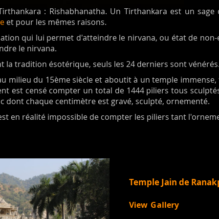
 Tirthankara : Rishabhanatha. Un Tirthankara est un sag
e
et pour les mêmes raisons.
ination qui lui permet d'atteindre le nirvana, ou état de no
ndre le nirvana.
la tradition ésotérique, seuls les 24 derniers sont vénérés
 au milieu du 15ème siècle et aboutit à un temple immense,
ment est censé compter un total de 1444 piliers tous sculpt
c dont chaque centimètre est gravé, sculpté, ornementé.
est en réalité impossible de compter les piliers tant l'orn
Temple Jain de Ranak
View Gallery