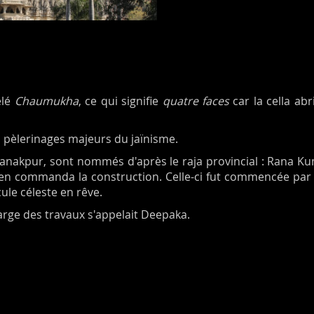
elé
Chaumukha
, ce qui signifie
quatre faces
car la cella ab
nq pèlerinages majeurs du jaïnisme.
Ranakpur, sont nommés d'après le raja provincial : Rana Kum
ui en commanda la construction. Celle-ci fut commencée 
cule céleste en rêve.
harge des travaux s'appelait Deepaka.