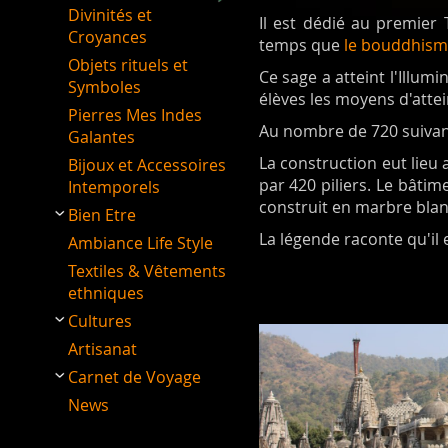
Divinités et
Il est dédié au premier
Croyances
temps que
le bouddhism
Objets rituels et
Ce sage a atteint l'Illum
Symboles
élèves les moyens d'attei
Pierres Mes Indes
Au nombre de 720 suivant 
Galantes
La construction eut lieu
Bijoux et Accessoires
par 420 piliers. Le bâti
Intemporels
construit en marbre blan
Bien Etre
La légende raconte qu'il 
Ambiance Life Style
Textiles & Vêtements
ethniques
Cultures
Artisanat
Carnet de Voyage
News