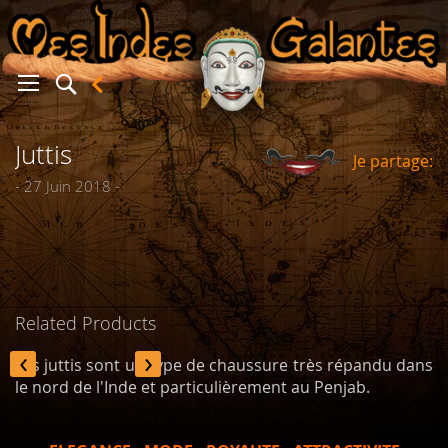
Juttis
Je partage:
er
- 27 Juin 2018 -
Related Products
‹
›
Les juttis sont un type de chaussure très répandu dans
le nord de l'Inde et particulièrement au Penjab.