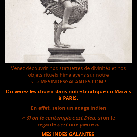
Venez découvrir nos statuettes de divinités et nos
objets rituels himalayens sur notre
site
MESINDESGALANTES.COM !
Ou venez les choisir dans notre boutique du Marais
à PARIS.
En effet, selon un adage indien
«
Si on le contemple c’est Dieu
,
si
on le
regarde
c’est
une pierre ».
MES INDES GALANTES