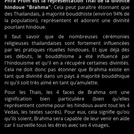
Phra Prom est la représentation Thaï de la divinité
hindoue "Brahma"
. Cela peut paraître étonnant que
des Thaïlandais, à majorité bouddhiste (environ 94% de
la population), représentent et adorent une divinité
pourtant hindoue.
Il faut savoir que de nombreuses cérémonies
religieuses thaïlandaises sont fortement influencées
par les pratiques rituelles hindoues. Et que déjà dès
ses débuts, le bouddhisme a été influencé par
l'hindouisme et qu'il en a récupéré certaines divinités.
Cela ne doit donc pas étonner que Brahma existe en
tant que divinité dans un pays à majorité bouddhique
ni qu'il soit très aimé en tant qu'amulette.
Pour les Thaïs, les 4 faces de Brahma ont une
signification bien particulière (bien qu'elles
représentent comme pour les hindous avant tout les 4
Vedas, les textes sacrés). Pour eux, cela signifie qu'où
qu'ils soient, Brahma sera capable de leur venir en aide
car il surveille tous les êtres avec ses 4 visages.