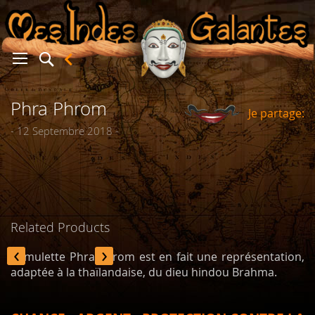
Phra Phrom
Je partage:
er
- 12 Septembre 2018 -
Related Products
‹
›
L'amulette Phra Phrom est en fait une représentation,
adaptée à la thaïlandaise, du dieu hindou Brahma.