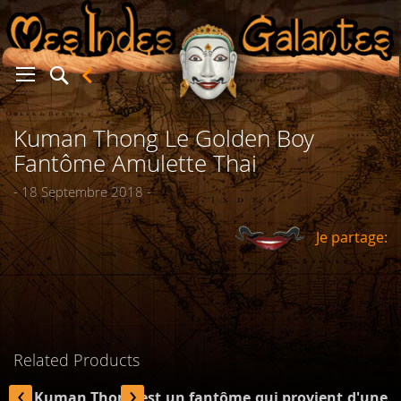
Kuman Thong Le Golden Boy
er
Fantôme Amulette Thai
- 18 Septembre 2018 -
Je partage:
Related Products
‹
›
Le Kuman Thong est un fantôme qui provient d'une