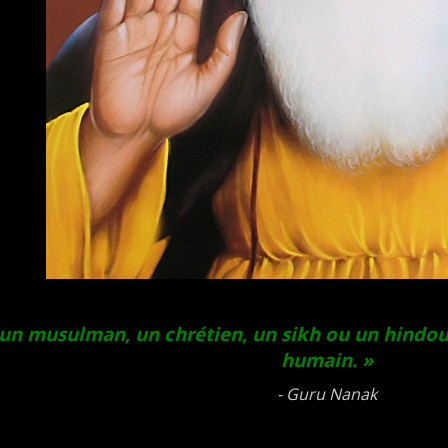
 un musulman, un chrétien, un sikh ou un hindo
humain. »
- Guru Nanak