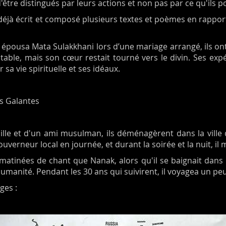
d'être distingués par leurs actions et non pas par ce qu'ils p
t déjà écrit et composé plusieurs textes et poèmes en rapport
 épousa Mata Sulakkhani lors d’une mariage arrangé, ils ont eu 
able, mais son cœur restait tourné vers le divin. Ses expér
sa vie spirituelle et ses idéaux.
le et d'un ami musulman, ils déménagèrent dans la ville d
verneur local en journée, et durant la soirée et la nuit, il 
atinées de chant que Nanak, alors qu'il se baignait dans une 
umanité. Pendant les 30 ans qui suivirent, il voyagea un pe
ges :