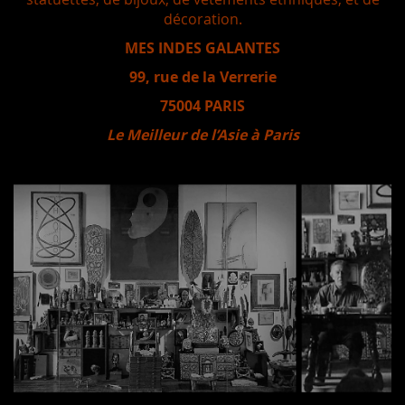
décoration.
MES INDES GALANTES
99, rue de la Verrerie
75004 PARIS
Le Meilleur de l’Asie à Paris