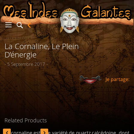
La Cornaline, Le Plein
er
D’énergie
- 5 Septembre 2017 -
Je partage:
Related Products
‹
›
La cornaline est une variété de quartz calcédoine, dont