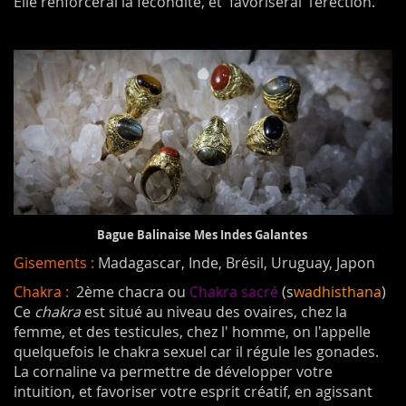
Elle renforcerai la fécondité, et favoriserai l’érection.
Bague Balinaise Mes Indes Galantes
Gisements :
Madagascar, Inde, Brésil, Uruguay, Japon
Chakra :
2ème chacra ou
Chakra sacré
(s
wadhisthana
)
Ce
chakra
est situé au niveau des ovaires, chez la
femme, et des testicules, chez l' homme, on l'appelle
quelquefois le chakra sexuel car il régule les gonades.
La cornaline va permettre de développer votre
intuition, et favoriser votre esprit créatif, en agissant