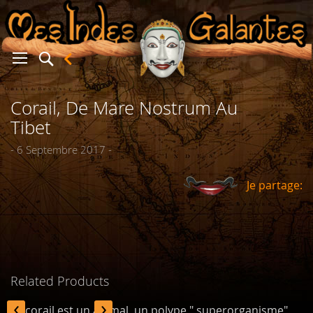
Corail, De Mare Nostrum Au
er
Tibet
- 6 Septembre 2017 -
Je partage:
Related Products
‹
›
Le corail est un animal, un polype " superorganisme"