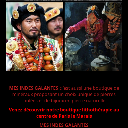
MES INDES GALANTES
c ‘
est aussi une boutique de
minéraux proposant un choix unique de pierres
roulées et de bijoux en pierre naturelle.
Venez découvrir notre boutique lithothérapie au
centre de Paris le Marais
MES INDES GALANTES