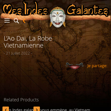
L’Ao Dai, La Robe
er
Vietnamienne
- 21 Juillet 2022 -
Je partage:
Related Products
‹
›
Mes Indes galantes vous emmène au Vietnam