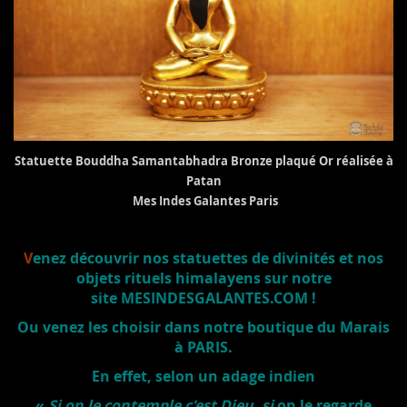
Statuette Bouddha Samantabhadra Bronze plaqué Or réalisée à
Patan
Mes Indes Galantes Paris
V
enez découvrir nos statuettes de divinités et nos
objets rituels himalayens sur notre
site MESINDESGALANTES.COM !
Ou venez les choisir dans notre boutique du Marais
à PARIS.
En effet, selon un adage indien
«
Si on le contemple c'est Dieu
,
si
on le regarde