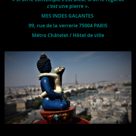
c'est
une pierre ».
MES INDES GALANTES
99, rue de la verrerie 75004 PARIS
Métro Châtelet / Hôtel de ville