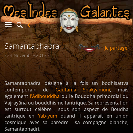
Samantabhadra
Je partage:
er
- 24 Novembre 2013 -
Samantabhadra désigne à la fois un bodhisattva
contemporain de
Gautama Shakyamuni
, mais
également
l'Adibouddha
ou le Bouddha primordial du
Vajrayāna ou bouddhisme tantrique. Sa représentation
est surtout célèbre sous son aspect de Boudha
tantrique en
Yab-yum
quand il apparaît en union
cosmique avec sa parèdre sa compagne blanche,
Samantabhadri.