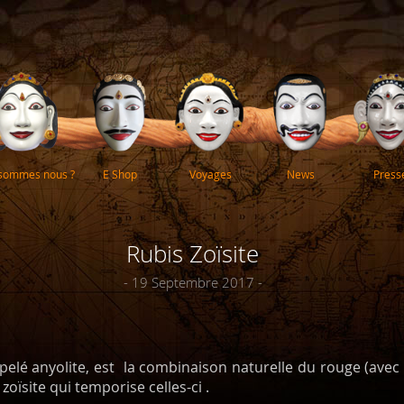
 sommes nous ?
E Shop
Voyages
News
Press
Rubis Zoïsite
- 19 Septembre 2017 -
ppelé anyolite, est la combinaison naturelle du rouge (avec 
 zoïsite qui temporise celles-ci .