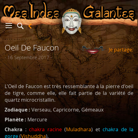
Oeil De Faucon
Je partage:
er
- 16 Septembre 2017 -
L'
Oeil de Faucon
est très ressemblante à la pierre d'
oeil
de tigre
, comme elle, elle fait partie de la variété de
quartz microcristallin.
Zodiaque :
Verseau, Capricorne, Gémeaux
Planète :
Mercure
Chakra
:
chakra racine
(
Muladhara
) et
chakra de la
gorge
(
Vishuddha
).