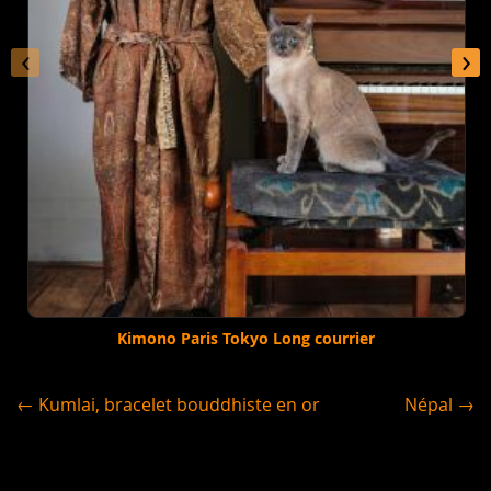
‹
›
Kimono Paris Tokyo Long courrier
← Kumlai, bracelet bouddhiste en or
Népal →