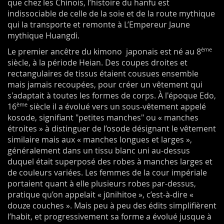
que chez les Chinois, l’histoire du hanfu est
indissociable de celle de la soie et de la route mythique
qui la transporte et remonte à L’Empereur Jaune
mythique Huangdi.
ème
Le premier ancêtre du kimono japonais est né au 8
siècle, à la période Heian. Des coupes droites et
rectangulaires de tissus étaient cousues ensemble
mais jamais recoupées, pour créer un vêtement qui
s'adaptait à toutes les formes de corps. À l'époque Edo,
ème
16
siècle il a évolué vers un sous-vêtement appelé
kosode, signifiant "petites manches" ou « manches
étroites » à distinguer de l’osode désignant le vêtement
similaire mais aux « manches longues et larges »,
généralement dans un tissu blanc uni au-dessus
duquel était superposé des robes à manches larges et
de couleurs variées. Les femmes de la cour impériale
portaient quant à elle plusieurs robes par-dessus,
pratique qu’on appelait « jūnihitoe », c’est-à-dire «
douze couches ». Mais peu à peu des édits simplifièrent
l’habit, et progressivement sa forme a évolué jusque à