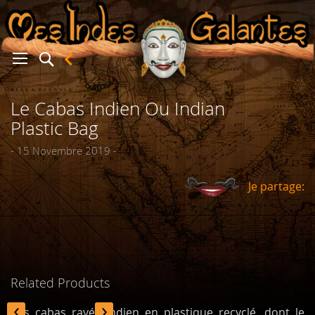
Le Cabas Indien Ou Indian
er
Plastic Bag
- 15 Novembre 2019 -
Je partage:
Related Products
‹
›
Ces cabas rayés indien en plastique recyclé, dont le