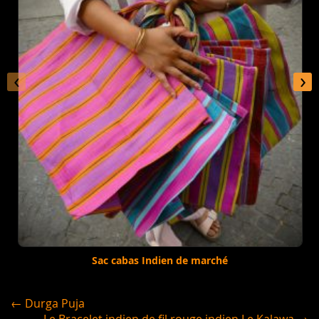
‹
›
Sac cabas Indien de marché
← Durga Puja
Le Bracelet indien de fil rouge indien Le Kalawa →