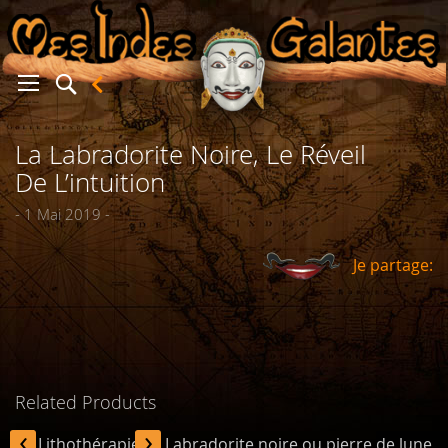
La Labradorite Noire, Le Réveil
er
De L’intuition
- 1 Mai 2019 -
Je partage:
Related Products
‹
›
En Lithothérapie, la Labradorite noire ou pierre de lune