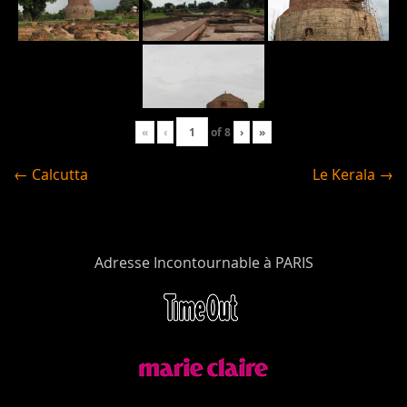
«
‹
of
8
›
»
← Calcutta
Le Kerala →
Adresse Incontournable à PARIS