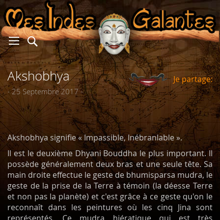
Akshobhya
Je partage:
er
- 25 Septembre 2017 -
Akshobhya signifie « Impassible, Inébranlable ».
Il est le deuxième Dhyani Bouddha le plus important. Il
possède généralement deux bras et une seule tête. Sa
main droite effectue le geste de bhumisparsa mudra, le
geste de la prise de la Terre à témoin (la déesse Terre
et non pas la planète) et c'est grâce à ce geste qu'on le
reconnaît dans les peintures où les cinq Jina sont
représentés. Ce mudra hiératique qui est très