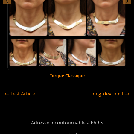
‹
›
Torque Classique
← Test Article
mig_dev_post →
Adresse Incontournable à PARIS