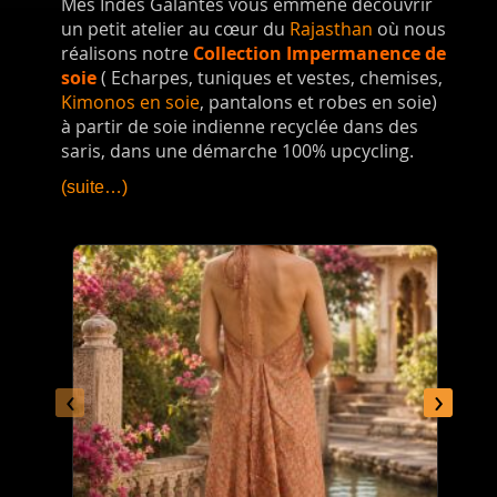
Mes Indes Galantes vous emmène découvrir
un petit atelier au cœur du
Rajasthan
où nous
réalisons notre
Collection Impermanence de
soie
( Echarpes, tuniques et vestes, chemises,
Kimonos en soie
, pantalons et robes en soie)
à partir de soie indienne recyclée dans des
saris, dans une démarche 100% upcycling.
(suite…)
‹
›