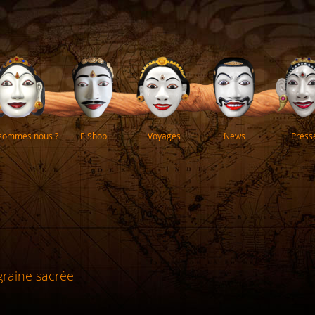
 sommes nous ?
E Shop
Voyages
News
Press
graine sacrée