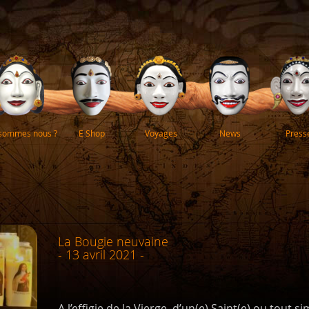
 sommes nous ?
E Shop
Voyages
News
Press
La Bougie neuvaine
- 13 avril 2021 -
A l’effigie de la Vierge, d’un(e) Saint(e) ou tout