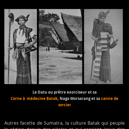
Le Datu ou prêtre exorciseur et sa
Corne à
médecine Batak
, Naga Morsarang et sa
canne de
sorcier
Autres facette de Sumatra, la culture Batak qui peuple