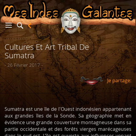
Cultures Et Art Tribal De
er
Sumatra
- 26 Février 2017 -
Je partage:
Sumatra est une île de l'Ouest indonésien appartenant
aux grandes îles de la Sonde. Sa géographie met en
évidence une grande couverture montagneuse dans sa
partie occidentale et des forêts vierges marécageuses
dans le sud-est. L’île est ouverte aux influences venant