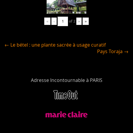
«
‹
of
2
›
»
← Le bétel : une plante sacrée à usage curatif
Pays Toraja →
Adresse Incontournable à PARIS