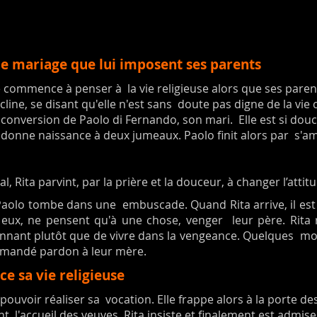
le mariage que lui imposent ses parents
le commence à penser à la vie religieuse alors que ses pare
ncline, se disant qu'elle n'est sans doute pas digne de la vie
 conversion de Paolo di Fernando, son mari. Elle est si do
e donne naissance à deux jumeaux. Paolo finit alors par s
, Rita parvint, par la prière et la douceur, à changer l’att
 Paolo tombe dans une embuscade. Quand Rita arrive, il est 
, eux, ne pensent qu'à une chose, venger leur père. Rit
nant plutôt que de vivre dans la vengeance. Quelques moi
emandé pardon à leur mère.
e sa vie religieuse
uvoir réaliser sa vocation. Elle frappe alors à la porte de
ant l'accueil des veuves. Rita insiste et finalement est admis