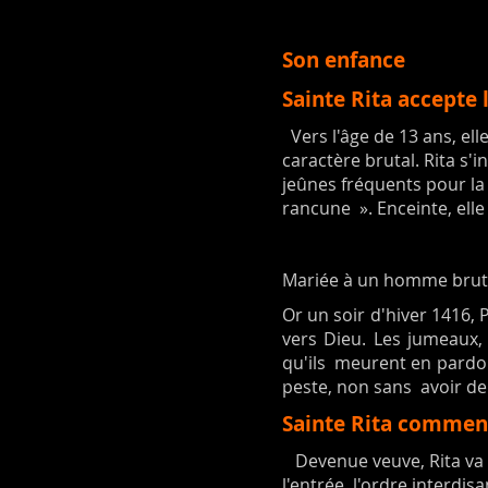
Son enfance
Sainte Rita accepte 
Vers l'âge de 13 ans, el
caractère brutal. Rita s'i
jeûnes fréquents pour la
rancune ». Enceinte, ell
M
ariée à un homme brutal
Or un soir d'hiver 1416,
vers Dieu. Les jumeaux
qu'ils meurent en pardon
peste, non sans avoir d
Sainte Rita commenc
Devenue veuve, Rita va po
l'entrée, l'ordre interdis