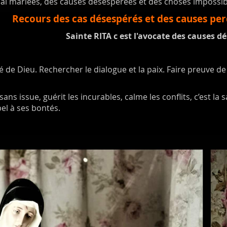
 mariées, des causes désespérées et des choses impossib
Recours des cas désespérés et des causes p
Sainte RITA c est l'avocate des causes d
 de Dieu. Rechercher le dialogue et la paix. Faire preuve de
 sans issue, guérit les incurables, calme les conflits, c’est la
el à ses bontés.