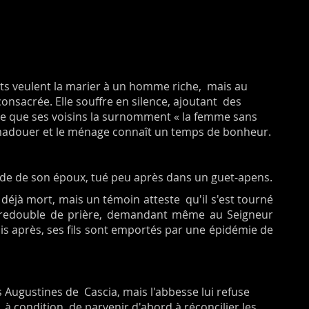
nts veulent la marier à un homme riche, mais au
 consacrée. Elle souffre en silence, ajoutant des
uce que ses voisins la surnomment « la femme sans
'amadouer et le ménage connaît un temps de bonheur.
itude de son époux, tué peu après dans un guet-apens.
déjà mort, mais un témoin atteste qu'il s'est tourné
a redouble de prière, demandant même au Seigneur
s après, ses fils sont emportés par une épidémie de
s Augustines de Cascia, mais l'abbesse lui refuse
e, à condition de parvenir d'abord à réconcilier les