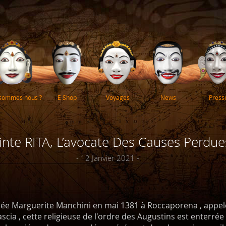
 sommes nous ?
E Shop
Voyages
News
Press
inte RITA, L’avocate Des Causes Perdue
- 12 Janvier 2021 -
née Marguerite Manchini en mai 1381 à Roccaporena , appelé
cia , cette religieuse de l'ordre des Augustins est enterrée 